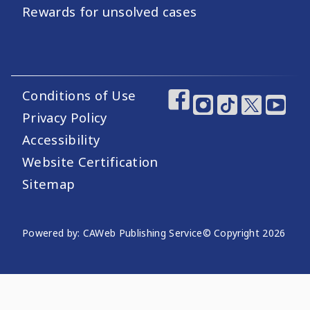
Rewards for unsolved cases
Conditions of Use
Footer Utility Links
Footer Social Medi
Privacy Policy
Accessibility
Website Certification
Sitemap
Website Publishing Information
Powered by: CAWeb Publishing Service
© Copyright
2026