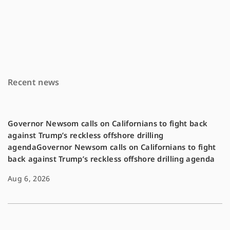
a
m
o
c
a
p
e
i
y
b
l
L
o
i
Recent news
o
n
k
k
Governor Newsom calls on Californians to fight back
against Trump’s reckless offshore drilling
agendaGovernor Newsom calls on Californians to fight
back against Trump’s reckless offshore drilling agenda
Aug 6, 2026