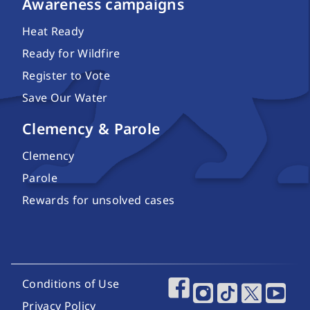
Awareness campaigns
Heat Ready
Ready for Wildfire
Register to Vote
Save Our Water
Clemency & Parole
Clemency
Parole
Rewards for unsolved cases
Footer Utility Links
Conditions of Use
Footer Social Media
Privacy Policy