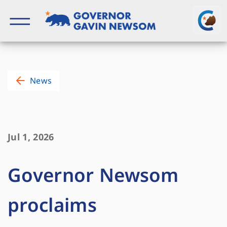
Skip
to
content
Governor of California
News
Jul 1, 2026
Governor Newsom
proclaims