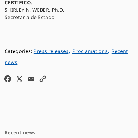
CERTIFICO:
SHIRLEY N. WEBER, Ph.D.
Secretaria de Estado
,
,
Press releases
Proclamations
Recent
news
F
X
E
C
a
m
o
c
a
p
e
i
y
b
l
L
o
i
Recent news
o
n