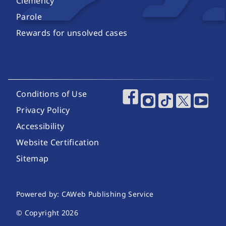
Clemency
Parole
Rewards for unsolved cases
Footer Utility Links
Conditions of Use
Footer Social Media
Privacy Policy
Accessibility
Website Certification
Sitemap
Website Publishing Information
Powered by: CAWeb Publishing Service
© Copyright
2026